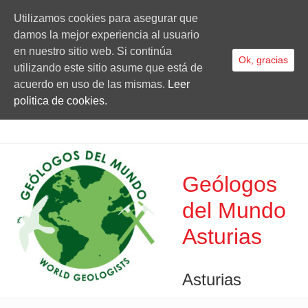
Utilizamos cookies para asegurar que
damos la mejor experiencia al usuario
en nuestro sitio web. Si continúa
Ok, gracias
utilizando este sitio asume que está de
acuerdo en uso de las mismas.
Leer
politica de cookies.
Geólogos
del Mundo
Asturias
Asturias