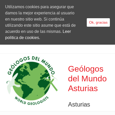
Utilizamos cookies para asegurar que
damos la mejor experiencia al usuario
en nuestro sitio web. Si continúa
Ok, gracias
utilizando este sitio asume que está de
acuerdo en uso de las mismas.
Leer
politica de cookies.
Geólogos
del Mundo
Asturias
Asturias