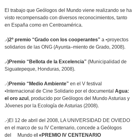
El trabajo que Geólogos del Mundo viene
realizando se ha
visto recompensado con diver
sos reconocimientos, tanto
en España como en
Centroamérica.
.
-)2º premio
“Grado con los cooperantes”
a
•
proyectos
solidarios de las ONG (Ayunta
–
miento de Grado, 2008).
.-)Premio “Bellota de la Excelencia”
(Municipa
lidad de
Siguatepeque, Honduras, 2008).
.-)
Premio “Medio Ambiente”
en el V festival
•
Internacional de Cine Solidario por el docu
mental
Agua:
el oro azul
,
producido por
Geólogos del Mundo Asturias y
Jóvenes por
la Ecología de Asturias (2008).
.-)
El 12 de abril del 2008, LA UNIVERSIDAD DE OVIEDO
en el marco de su IV Centenario, concede a Geólogos
del Mundo e
l «PREMIO IV CENTENARIO