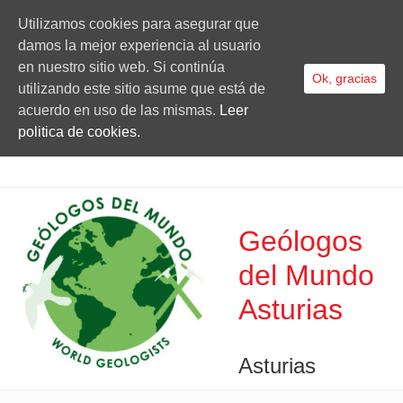
Utilizamos cookies para asegurar que
damos la mejor experiencia al usuario
en nuestro sitio web. Si continúa
Ok, gracias
utilizando este sitio asume que está de
acuerdo en uso de las mismas.
Leer
politica de cookies.
Geólogos
del Mundo
Asturias
Asturias