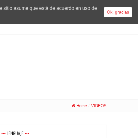
te sitio asume que está de acuerdo en uso de
Ok, gracias
Home
/
VIDEOS
LENGUAJE