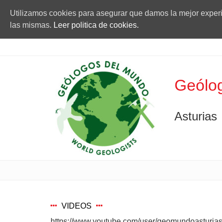
Utilizamos cookies para asegurar que damos la mejor experie
las mismas.
Leer politica de cookies.
Geólog
Asturias
VIDEOS
https://www.youtube.com/user/geomundoasturia