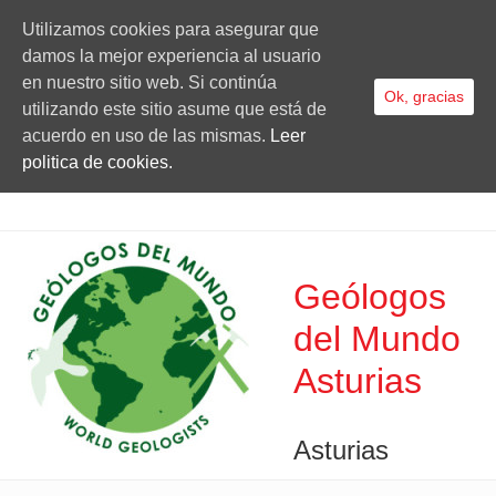
Utilizamos cookies para asegurar que
damos la mejor experiencia al usuario
en nuestro sitio web. Si continúa
Ok, gracias
utilizando este sitio asume que está de
acuerdo en uso de las mismas.
Leer
politica de cookies.
Geólogos
del Mundo
Asturias
Asturias