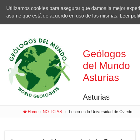
Utilizamos cookies para asegurar que damos la mejor experien
asume que está de acuerdo en uso de las mismas.
Leer poli
Geólogos
del Mundo
Asturias
Asturias
Home
/
NOTICIAS
/
Lenca en la Universidad de Oviedo