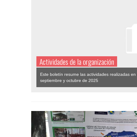
Actividades de la organización
Este boletín resume las actividades realizadas en
septiembre y octubre de 2025