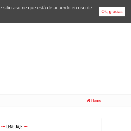
te sitio asume que está de acuerdo en uso de
Ok, gracias
Home
LENGUAJE