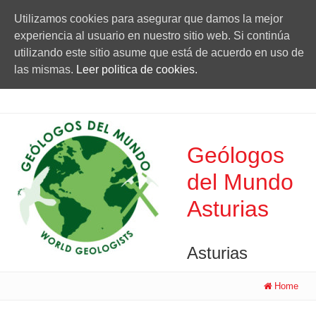
Utilizamos cookies para asegurar que damos la mejor
experiencia al usuario en nuestro sitio web. Si continúa
utilizando este sitio asume que está de acuerdo en uso de
las mismas.
Leer politica de cookies.
Geólogos
del Mundo
Asturias
Asturias
Home