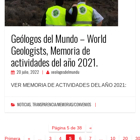
Geólogos del Mundo – World
Geologists, Memoria de
actividades del año 2021.
20 julio, 2022
xeologosdelmundu
VER MEMORIA DE ACTIVIDADES DEL AÑO 2021:
NOTICIAS
,
TRANSPARENCIA/MEMORIAS/CONVENIOS
Página 5 de 38
«
Primera
«
...
3
4
5
6
7
...
10
20
3