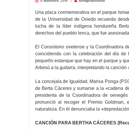
6 septiembre, 2016
xeologosdelmundu
Una placa conmemorativa en el parque Ismae
de la Universidad de Oviedo recuerda desde
lucha de la líder indígena hondureña Ber
derechos del pueblo lenca, que fue asesinad
El Consistorio ovetense y la Coordinadora d
coincidiendo con la celebración del día de l
pequeño estanque que hay en el parque y qu
Arbesú a la guitarra, interpretando la canció
La concejala de Igualdad, Marisa Ponga (PSOE
de Berta Cáceres y sumarse a la «cadena de
presidenta de la Coordinadora de oenegés d
pronunció al recoger el Premio Goldman, 
naturaleza. En él denunciaba la «depredación ca
CANCIÓN PARA BERTHA CÁCERES (Recuerd