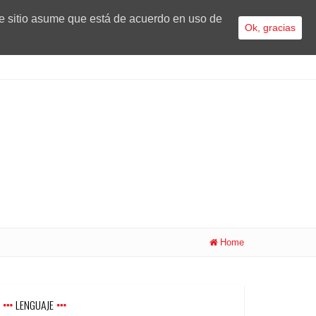
te sitio asume que está de acuerdo en uso de
Ok, gracias
Home
LENGUAJE