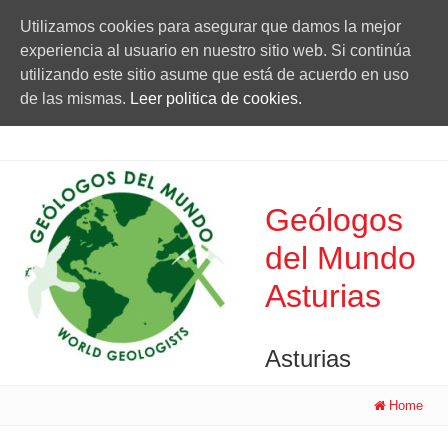
Utilizamos cookies para asegurar que damos la mejor
experiencia al usuario en nuestro sitio web. Si continúa
utilizando este sitio asume que está de acuerdo en uso
de las mismas.
Leer politica de cookies.
Geólogos
del Mundo
Asturias
Asturias
Home