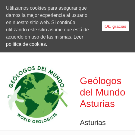
Utilizamos cookies para asegurar que
damos la mejor experiencia al usuario
en nuestro sitio web. Si continúa
Ok, gracias
utilizando este sitio asume que está de
acuerdo en uso de las mismas.
Leer
politica de cookies.
Geólogos
del Mundo
Asturias
Asturias