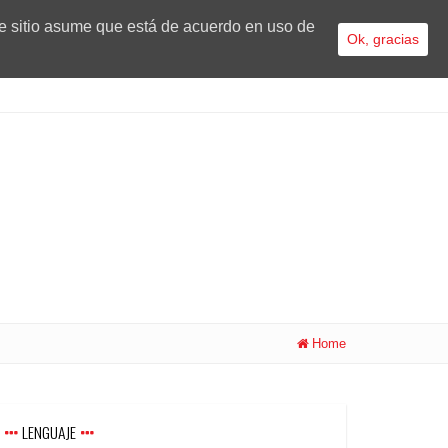
te sitio asume que está de acuerdo en uso de
Ok, gracias
Home
LENGUAJE