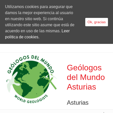
Utilizamos cookies para asegurar que
damos la mejor experiencia al usuario
en nuestro sitio web. Si continúa
Ok, gracias
utilizando este sitio asume que está de
acuerdo en uso de las mismas.
Leer
politica de cookies.
Geólogos
del Mundo
Asturias
Asturias