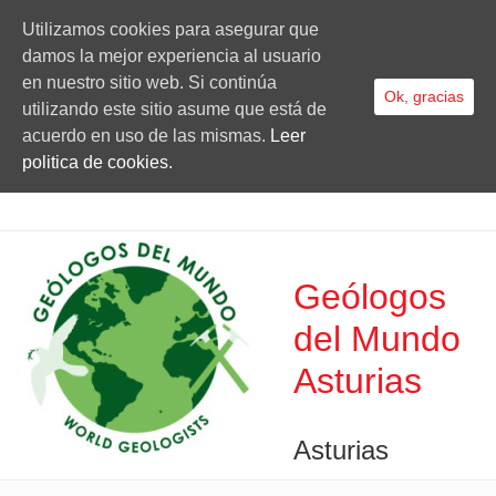
Utilizamos cookies para asegurar que
damos la mejor experiencia al usuario
en nuestro sitio web. Si continúa
Ok, gracias
utilizando este sitio asume que está de
acuerdo en uso de las mismas.
Leer
politica de cookies.
Geólogos
del Mundo
Asturias
Asturias