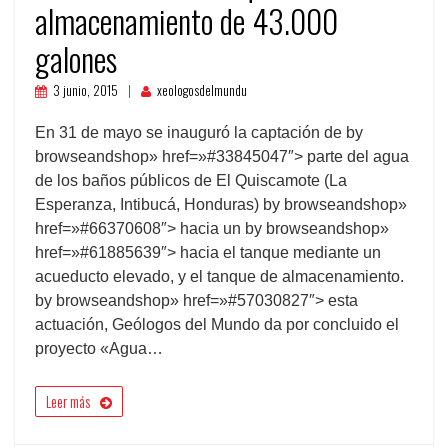
almacenamiento de 43.000
galones
3 junio, 2015
xeologosdelmundu
En 31 de mayo se inauguró la captación de by
browseandshop» href=»#33845047″> parte del agua
de los baños públicos de El Quiscamote (La
Esperanza, Intibucá, Honduras) by browseandshop»
href=»#66370608″> hacia un by browseandshop»
href=»#61885639″> hacia el tanque mediante un
acueducto elevado, y el tanque de almacenamiento.
by browseandshop» href=»#57030827″> esta
actuación, Geólogos del Mundo da por concluido el
proyecto «Agua…
Leer más