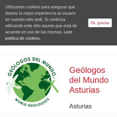
Utilizamos cookies para asegurar que
damos la mejor experiencia al usuario
en nuestro sitio web. Si continúa
Ok, gracias
utilizando este sitio asume que está de
acuerdo en uso de las mismas.
Leer
politica de cookies.
Geólogos
del Mundo
Asturias
Asturias