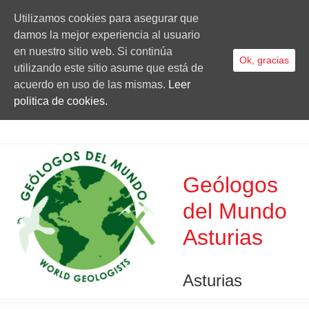
Utilizamos cookies para asegurar que
damos la mejor experiencia al usuario
en nuestro sitio web. Si continúa
Ok, gracias
utilizando este sitio asume que está de
acuerdo en uso de las mismas.
Leer
politica de cookies.
Geólogos
del Mundo
Asturias
Asturias