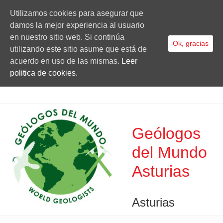
Utilizamos cookies para asegurar que
damos la mejor experiencia al usuario
en nuestro sitio web. Si continúa
Ok, gracias
utilizando este sitio asume que está de
acuerdo en uso de las mismas.
Leer
politica de cookies.
Geólogos
del Mundo
Asturias
Asturias