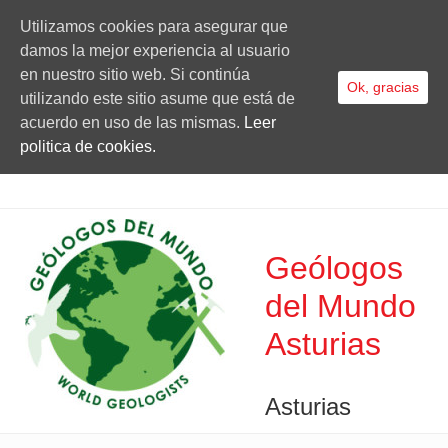
Utilizamos cookies para asegurar que
damos la mejor experiencia al usuario
en nuestro sitio web. Si continúa
Ok, gracias
utilizando este sitio asume que está de
acuerdo en uso de las mismas.
Leer
politica de cookies.
Geólogos
del Mundo
Asturias
Asturias