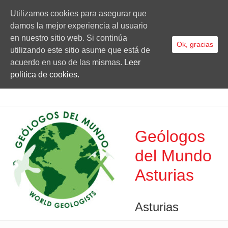
Utilizamos cookies para asegurar que
damos la mejor experiencia al usuario
en nuestro sitio web. Si continúa
Ok, gracias
utilizando este sitio asume que está de
acuerdo en uso de las mismas.
Leer
politica de cookies.
Geólogos
del Mundo
Asturias
Asturias