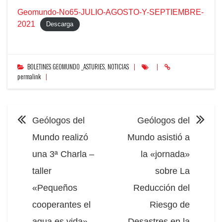
Geomundo-No65-JULIO-AGOSTO-Y-SEPTIEMBRE-
2021
Descarga
BOLETINES GEOMUNDO _ASTURIES
,
NOTICIAS
permalink
NAVEGACIÓN
Geólogos del
Geólogos del
Mundo realizó
Mundo asistió a
una 3ª Charla –
la «jornada»
taller
sobre La
«Pequeños
Reducción del
cooperantes el
Riesgo de
agua es vida»
Desastres en la