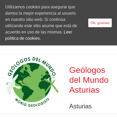
Utilizamos cookies para asegurar que
damos la mejor experiencia al usuario
en nuestro sitio web. Si continúa
Ok, gracias
utilizando este sitio asume que está de
acuerdo en uso de las mismas.
Leer
politica de cookies.
Geólogos
del Mundo
Asturias
Asturias