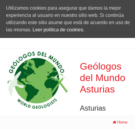
Utilizamos cookies para asegurar que damos la mejor
experiencia al usuario en nuestro sitio web. Si continúa
utilizando este sitio asume que está de acuerdo en uso de
las mismas.
Leer politica de cookies.
Geólogos
del Mundo
Asturias
Asturias
Home