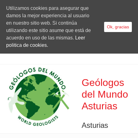
Utilizamos cookies para asegurar que
damos la mejor experiencia al usuario
en nuestro sitio web. Si continúa
Ok, gracias
utilizando este sitio asume que está de
acuerdo en uso de las mismas.
Leer
politica de cookies.
Geólogos
del Mundo
Asturias
Asturias