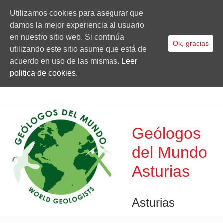
Utilizamos cookies para asegurar que
damos la mejor experiencia al usuario
en nuestro sitio web. Si continúa
Ok, gracias
utilizando este sitio asume que está de
acuerdo en uso de las mismas.
Leer
politica de cookies.
Geólogos
del Mundo
Asturias
Asturias