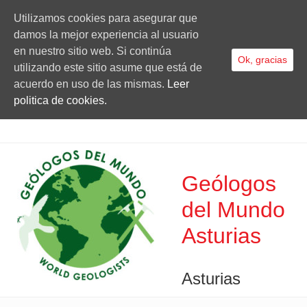
Utilizamos cookies para asegurar que
damos la mejor experiencia al usuario
en nuestro sitio web. Si continúa
Ok, gracias
utilizando este sitio asume que está de
acuerdo en uso de las mismas.
Leer
politica de cookies.
Geólogos
del Mundo
Asturias
Asturias