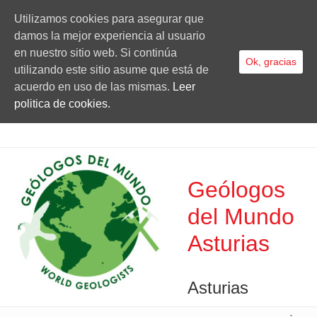
Utilizamos cookies para asegurar que
damos la mejor experiencia al usuario
en nuestro sitio web. Si continúa
Ok, gracias
utilizando este sitio asume que está de
acuerdo en uso de las mismas.
Leer
politica de cookies.
Geólogos
del Mundo
Asturias
Asturias