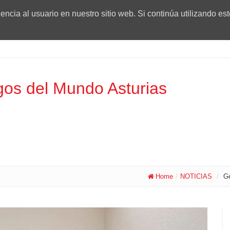
ncia al usuario en nuestro sitio web. Si continúa utilizando es
os del Mundo Asturias
Home
/
NOTICIAS
/
Ge