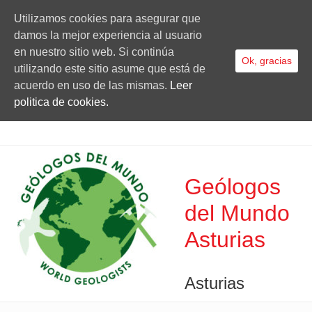
Utilizamos cookies para asegurar que
damos la mejor experiencia al usuario
en nuestro sitio web. Si continúa
Ok, gracias
utilizando este sitio asume que está de
acuerdo en uso de las mismas.
Leer
politica de cookies.
Geólogos
del Mundo
Asturias
Asturias