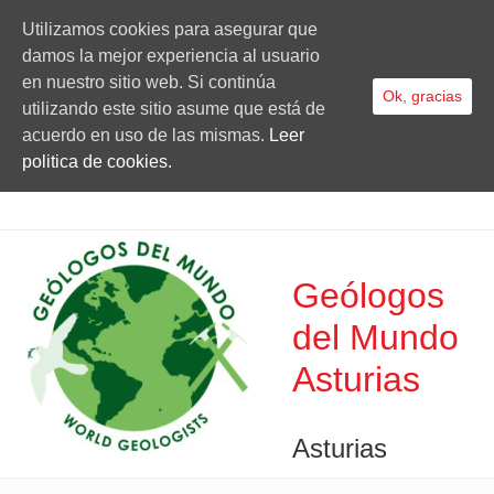
Utilizamos cookies para asegurar que
damos la mejor experiencia al usuario
en nuestro sitio web. Si continúa
Ok, gracias
utilizando este sitio asume que está de
acuerdo en uso de las mismas.
Leer
politica de cookies.
Geólogos
del Mundo
Asturias
Asturias