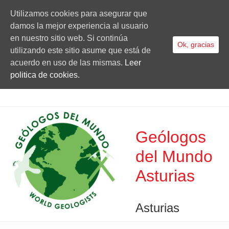
Utilizamos cookies para asegurar que
damos la mejor experiencia al usuario
en nuestro sitio web. Si continúa
Ok, gracias
utilizando este sitio asume que está de
acuerdo en uso de las mismas.
Leer
politica de cookies.
Geólogos
del Mundo
Asturias
Asturias