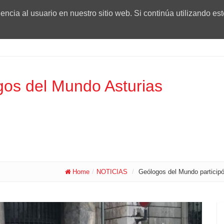
ncia al usuario en nuestro sitio web. Si continúa utilizando es
os del Mundo Asturias
Home
/
NOTICIAS
/
Geólogos del Mundo participó e