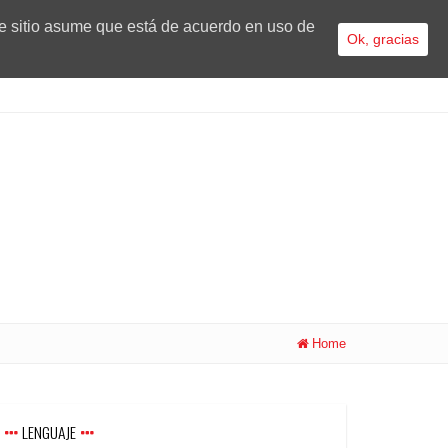
te sitio asume que está de acuerdo en uso de
Ok, gracias
Home
LENGUAJE