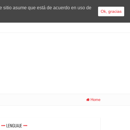
te sitio asume que está de acuerdo en uso de
Ok, gracias
Home
LENGUAJE