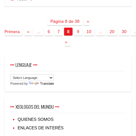
Página 8 de 38
«
Primera
«
...
6
7
8
9
10
...
20
30
.
»
LENGUAJE
Powered by
Translate
XEOLOGOS DEL MUNDU
QUIENES SOMOS
ENLACES DE INTERÉS