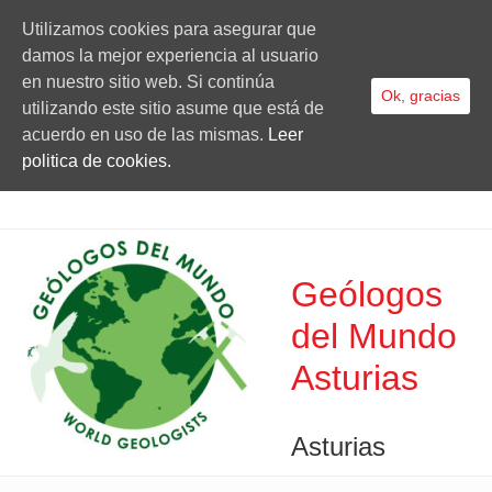
Utilizamos cookies para asegurar que
damos la mejor experiencia al usuario
en nuestro sitio web. Si continúa
Ok, gracias
utilizando este sitio asume que está de
acuerdo en uso de las mismas.
Leer
politica de cookies.
Geólogos
del Mundo
Asturias
Asturias