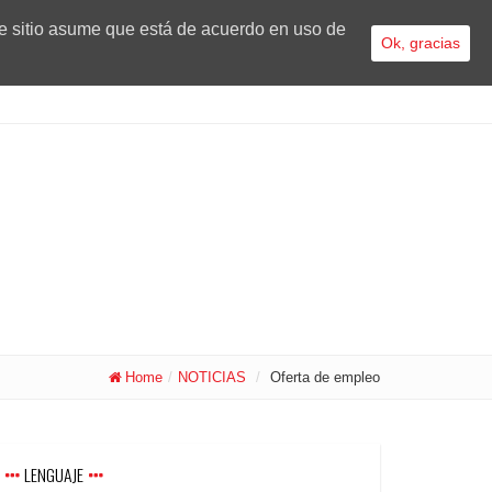
te sitio asume que está de acuerdo en uso de
Ok, gracias
Home
/
NOTICIAS
/
Oferta de empleo
LENGUAJE