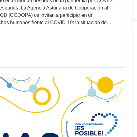
ad en el mundo después de la pandemia por COVID-
a española La Agencia Asturiana de Cooperación al
NGD (CODOPA) os invitan a participar en un
hos humanos frente al COVID-19: la situación de…