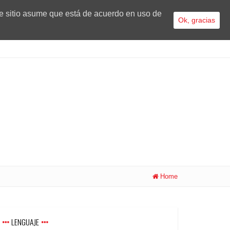
te sitio asume que está de acuerdo en uso de
Ok, gracias
Home
LENGUAJE