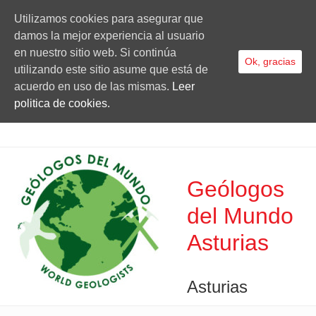
Utilizamos cookies para asegurar que
damos la mejor experiencia al usuario
en nuestro sitio web. Si continúa
Ok, gracias
utilizando este sitio asume que está de
acuerdo en uso de las mismas.
Leer
politica de cookies.
Geólogos
del Mundo
Asturias
Asturias