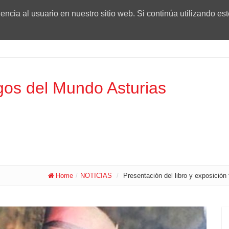
ncia al usuario en nuestro sitio web. Si continúa utilizando es
os del Mundo Asturias
Home
/
NOTICIAS
/
Presentación del libro y exposición