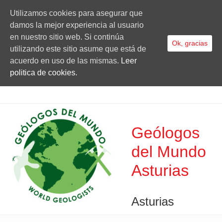
Utilizamos cookies para asegurar que
damos la mejor experiencia al usuario
en nuestro sitio web. Si continúa
Ok, gracias
utilizando este sitio asume que está de
acuerdo en uso de las mismas.
Leer
politica de cookies.
Geólogos
del Mundo
Asturias
Asturias