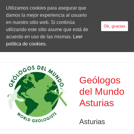
Utilizamos cookies para asegurar que
damos la mejor experiencia al usuario
en nuestro sitio web. Si continúa
Ok, gracias
utilizando este sitio asume que está de
acuerdo en uso de las mismas.
Leer
politica de cookies.
Geólogos
del Mundo
Asturias
Asturias